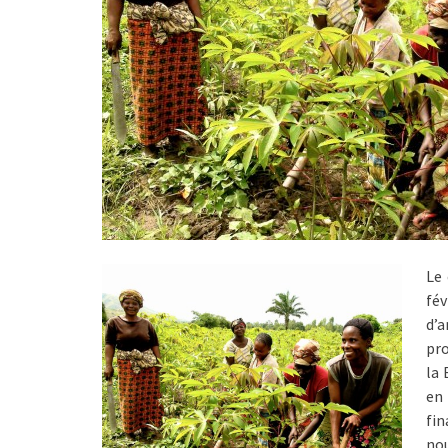
Le 
fé
d’
pro
la 
en
fi
no