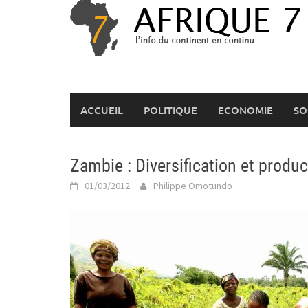
Skip
to
content
ACCUEIL
POLITIQUE
ECONOMIE
SO
Zambie : Diversification et produc
01/03/2012
Philippe Omotundo