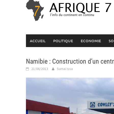
Skip
to
content
ACCUEIL
POLITIQUE
ECONOMIE
SO
Namibie : Construction d’un cen
21/06/2013
Sumai Issa