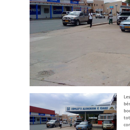
Le
bé
bo
to
co