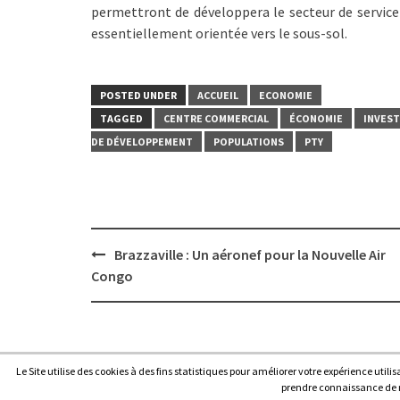
permettront de développera le secteur de service 
essentiellement orientée vers le sous-sol.
POSTED UNDER
ACCUEIL
ECONOMIE
TAGGED
CENTRE COMMERCIAL
ÉCONOMIE
INVES
DE DÉVELOPPEMENT
POPULATIONS
PTY
Post
Brazzaville : Un aéronef pour la Nouvelle Air
navigation
Congo
Le Site utilise des cookies à des fins statistiques pour améliorer votre expérience utili
Copyright © 2026
Afrique7, l’info du continent en continu
.
prendre connaissance de no