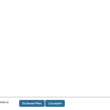
vitons à
En Savoir Plus
j'accepte
y powered by
WordPress
.
|
Theme: Awaken by
ThemezHut
.