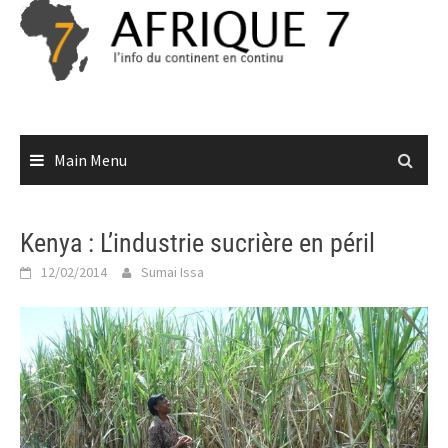
Skip
to
content
Main Menu
Kenya : L’industrie sucrière en péril
12/02/2014
Sumai Issa