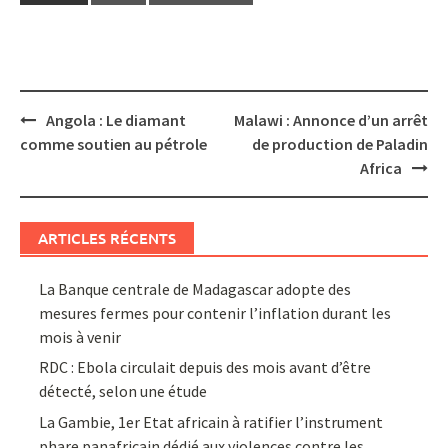
Post
Angola : Le diamant
Malawi : Annonce d’un arrêt
navigation
comme soutien au pétrole
de production de Paladin
Africa
ARTICLES RÉCENTS
La Banque centrale de Madagascar adopte des
mesures fermes pour contenir l’inflation durant les
mois à venir
RDC : Ebola circulait depuis des mois avant d’être
détecté, selon une étude
La Gambie, 1er Etat africain à ratifier l’instrument
phare panafricain dédié aux violences contre les