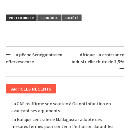
POSTED UNDER
ECONOMIE
SOCIÉTÉ
Post
La pêche Sénégalaise en
Afrique : la croissance
navigation
effervescence
industrielle chute de 3,5%
ARTICLES RÉCENTS
La CAF réaffirme son soutien à Gianni Infantino en
avançant ses arguments
La Banque centrale de Madagascar adopte des
mesures fermes pour contenir l’inflation durant les