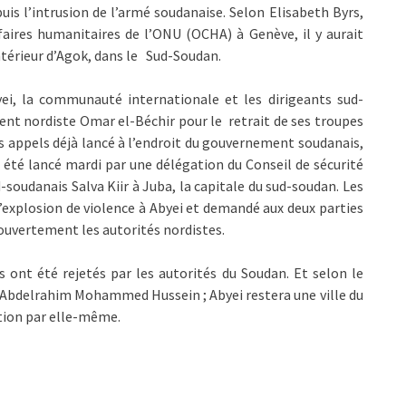
uis l’intrusion de l’armé soudanaise. Selon Elisabeth Byrs,
faires humanitaires de l’ONU (OCHA) à Genève, il y aurait
ntérieur d’Agok, dans le Sud-Soudan.
byei, la communauté internationale et les dirigeants sud-
ent nordiste Omar el-Béchir pour le retrait de ses troupes
des appels déjà lancé à l’endroit du gouvernement soudanais,
 été lancé mardi par une délégation du Conseil de sécurité
-soudanais Salva Kiir à Juba, la capitale du sud-soudan. Les
xplosion de violence à Abyei et demandé aux deux parties
r ouvertement les autorités nordistes.
 ont été rejetés par les autorités du Soudan. Et selon le
M. Abdelrahim Mohammed Hussein ; Abyei restera une ville du
ation par elle-même.