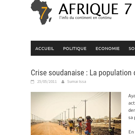
Skip
to
content
ACCUEIL
POLITIQUE
ECONOMIE
SO
Crise soudanaise : La population 
25/05/2011
Sumai Issa
Ay
act
der
sa 
En 