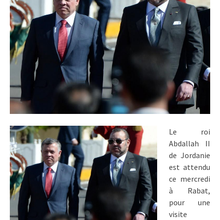
Le roi
Abdallah II
de Jordanie
est attendu
ce mercredi
à Rabat,
pour une
visite