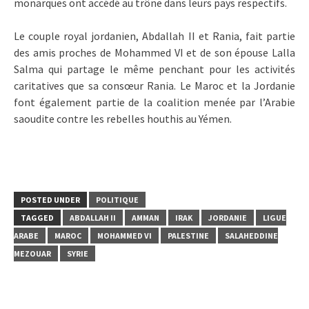
monarques ont accédé au trône dans leurs pays respectifs.
Le couple royal jordanien, Abdallah II et Rania, fait partie
des amis proches de Mohammed VI et de son épouse Lalla
Salma qui partage le même penchant pour les activités
caritatives que sa consœur Rania. Le Maroc et la Jordanie
font également partie de la coalition menée par l’Arabie
saoudite contre les rebelles houthis au Yémen.
POSTED UNDER
POLITIQUE
TAGGED
ABDALLAH II
AMMAN
IRAK
JORDANIE
LIGUE
ARABE
MAROC
MOHAMMED VI
PALESTINE
SALAHEDDINE
MEZOUAR
SYRIE