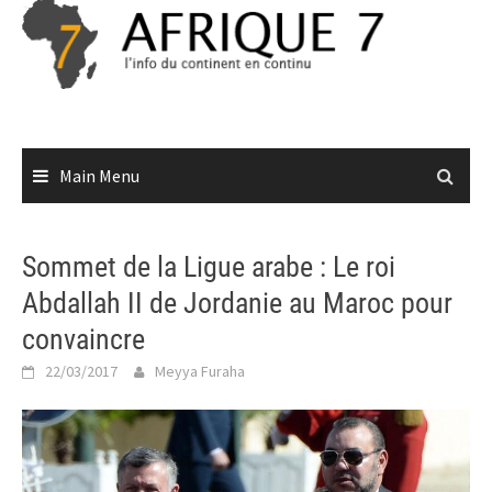
Skip
to
content
Main Menu
Sommet de la Ligue arabe : Le roi
Abdallah II de Jordanie au Maroc pour
convaincre
22/03/2017
Meyya Furaha