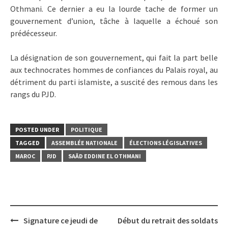
Othmani. Ce dernier a eu la lourde tache de former un
gouvernement d’union, tâche à laquelle a échoué son
prédécesseur.
La désignation de son gouvernement, qui fait la part belle
aux technocrates hommes de confiances du Palais royal, au
détriment du parti islamiste, a suscité des remous dans les
rangs du PJD.
POSTED UNDER
POLITIQUE
TAGGED
ASSEMBLÉE NATIONALE
ÉLECTIONS LÉGISLATIVES
MAROC
PJD
SAÂD EDDINE EL OTHMANI
Post
Signature ce jeudi de
Début du retrait des soldats