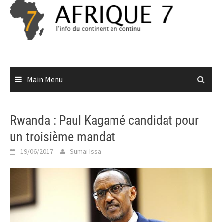
Skip
to
content
Main Menu
Rwanda : Paul Kagamé candidat pour
un troisième mandat
19/06/2017
Sumai Issa