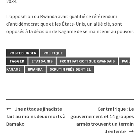
2034.
L’opposition du Rwanda avait qualifié ce référendum
d’antidémocratique et les États-Unis, un allié clé, sont
opposés à la décision de Kagamé de se maintenir au pouvoir.
POSTED UNDER
POLITIQUE
TAGGED
ETATS-UNIS
FRONT PATRIOTIQUE RWANDAIS
PAUL
KAGAME
RWANDA
SCRUTIN PRÉSIDENTIEL
Post
Une attaque jihadiste
Centrafrique : Le
navigation
fait au moins deux morts à
gouvernement et 14 groupes
Bamako
armés trouvent un terrain
d’entente