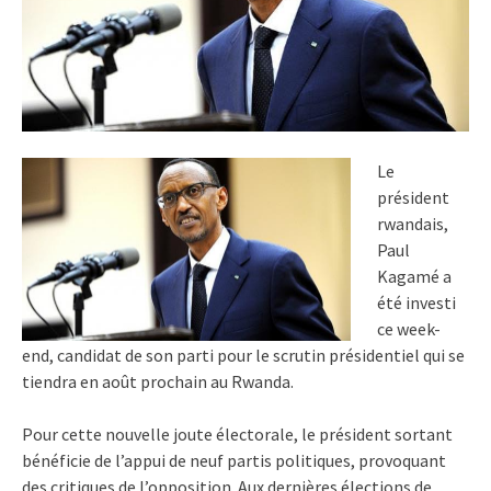
Le
président
rwandais,
Paul
Kagamé a
été investi
ce week-
end, candidat de son parti pour le scrutin présidentiel qui se
tiendra en août prochain au Rwanda.
Pour cette nouvelle joute électorale, le président sortant
bénéficie de l’appui de neuf partis politiques, provoquant
des critiques de l’opposition. Aux dernières élections de