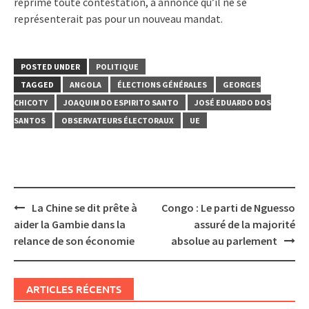
réprime toute contestation, a annoncé qu’il ne se
représenterait pas pour un nouveau mandat.
POSTED UNDER
POLITIQUE
TAGGED
ANGOLA
ÉLECTIONS GÉNÉRALES
GEORGES
CHICOTY
JOAQUIM DO ESPIRITO SANTO
JOSÉ EDUARDO DOS
SANTOS
OBSERVATEURS ÉLECTORAUX
UE
Post
La Chine se dit prête à
Congo : Le parti de Nguesso
navigation
aider la Gambie dans la
assuré de la majorité
relance de son économie
absolue au parlement
ARTICLES RÉCENTS