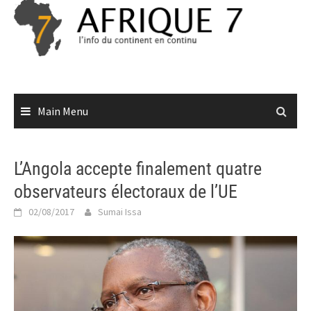
Skip
to
content
Main Menu
L’Angola accepte finalement quatre
observateurs électoraux de l’UE
02/08/2017
Sumai Issa