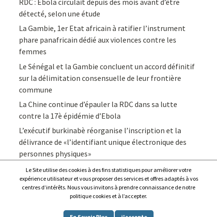
RDC : Ebola circulait depuis des mois avant d’être
détecté, selon une étude
La Gambie, 1er Etat africain à ratifier l’instrument
phare panafricain dédié aux violences contre les
femmes
Le Sénégal et la Gambie concluent un accord définitif
sur la délimitation consensuelle de leur frontière
commune
La Chine continue d’épauler la RDC dans sa lutte
contre la 17è épidémie d’Ebola
L’exécutif burkinabè réorganise l’inscription et la
délivrance de «l’identifiant unique électronique des
personnes physiques»
Le Site utilise des cookies à des fins statistiques pour améliorer votre
expérience utilisateur et vous proposer des services et offres adaptés à vos
centres d’intérêts. Nous vous invitons à prendre connaissance de notre
politique cookies et à l’accepter.
Copyright © 2026
Afrique7, l’info du continent en continu
.
En Savoir Plus
j'accepte