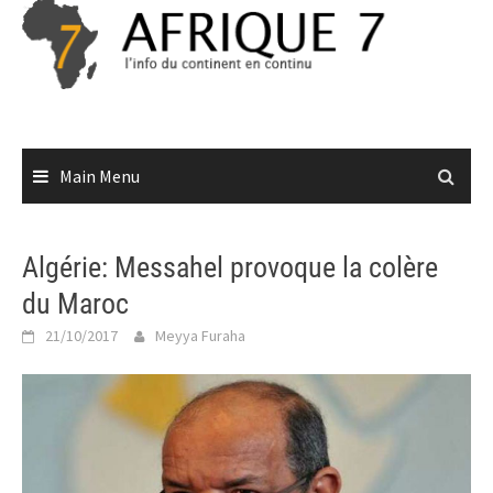
Skip
to
content
Main Menu
Algérie: Messahel provoque la colère
du Maroc
21/10/2017
Meyya Furaha