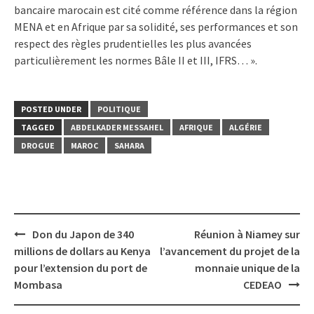
bancaire marocain est cité comme référence dans la région
MENA et en Afrique par sa solidité, ses performances et son
respect des règles prudentielles les plus avancées
particulièrement les normes Bâle II et III, IFRS… ».
POSTED UNDER
POLITIQUE
TAGGED
ABDELKADER MESSAHEL
AFRIQUE
ALGÉRIE
DROGUE
MAROC
SAHARA
Post
Don du Japon de 340
Réunion à Niamey sur
navigation
millions de dollars au Kenya
l’avancement du projet de la
pour l’extension du port de
monnaie unique de la
Mombasa
CEDEAO