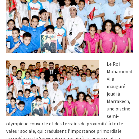
Le Roi
Mohammed
VI a
inauguré
jeudi à
Marrakech,
une piscine
semi-
olympique couverte et des terrains de proximité à forte
valeur sociale, qui traduisent l’importance primordiale
accordée par le Souverain marocain à la jeunesse et au