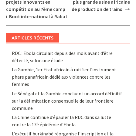
navigation
projets innovants en
plus grande usine africaine
compétition au 7ème camp
de production de trains
i-Boot international à Rabat
ARTICLES RÉCENTS
RDC : Ebola circulait depuis des mois avant d’être
détecté, selon une étude
La Gambie, 1er Etat africain à ratifier l’instrument
phare panafricain dédié aux violences contre les
femmes
Le Sénégal et la Gambie concluent un accord définitif
sur la délimitation consensuelle de leur frontière
commune
La Chine continue d’épauler la RDC dans sa lutte
contre la 17è épidémie d’Ebola
L’exécutif burkinabè réorganise l’inscription et la