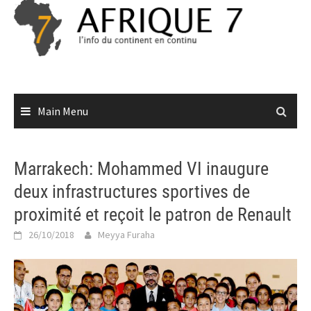
Skip
to
content
Main Menu
Marrakech: Mohammed VI inaugure
deux infrastructures sportives de
proximité et reçoit le patron de Renault
26/10/2018
Meyya Furaha