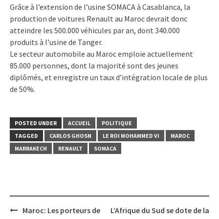
Grâce à l’extension de l’usine SOMACA à Casablanca, la
production de voitures Renault au Maroc devrait donc
atteindre les 500.000 véhicules par an, dont 340.000
produits à l’usine de Tanger.
Le secteur automobile au Maroc emploie actuellement
85.000 personnes, dont la majorité sont des jeunes
diplômés, et enregistre un taux d’intégration locale de plus
de 50%.
POSTED UNDER
ACCUEIL
POLITIQUE
TAGGED
CARLOS GHOSN
LE ROI MOHAMMED VI
MAROC
MARRAKECH
RENAULT
SOMACA
Post
Maroc: Les porteurs de
L’Afrique du Sud se dote de la