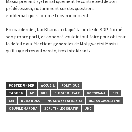
Masisi prénant systématiquement le contrepied de son
prédécesseur, notamment sur des questions
emblématiques comme l’environnement.
En mai dernier, Ian Khama a claqué la porte du BDP, formé
son propre parti, et annoncé vouloir tout faire pour obtenir
la défaite aux élections générales de Mokgweetsi Masisi,
qu’il juge «très autocrate, très intolérant».
POSTED UNDER
ACCUEIL
POLITIQUE
TAGGED
AP
BDP
BIGGIE BUTALE
BOTSWANA
BPF
CEI
DUMA BOKO
MOKGWEETSI MASISI
NDABA GAOLATLHE
OSUPILE MAROBA
SCRUTIN LÉGISLATIF
UDC