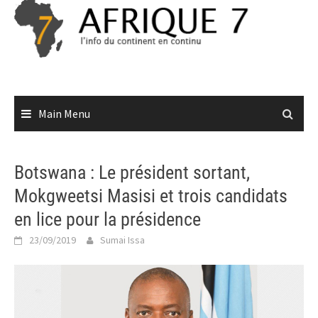
Skip
to
content
Main Menu
Botswana : Le président sortant,
Mokgweetsi Masisi et trois candidats
en lice pour la présidence
23/09/2019
Sumai Issa