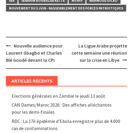
IBK
IBRAHIM BOUBACAR KEÏTA
M5 RFP
MAHMOUD DICKO
MOUVEMENT DU 5 JUIN - RASSEMBLEMENT DES FORCES PATRIOTIQUES
Post
Nouvelle audience pour
La Ligue Arabe projette
navigation
Laurent Gbagbo et Charles
cette semaine une réunion
Blé Goudé devant la CPI
sur la crise en Libye
ARTICLES RÉCENTS
Elections générales en Zambie le jeudi 13 août
CAN Dames/Maroc 2026 : Des affiches alléchantes
pour les demi-finales
RDC : La 17è épidémie d’Ebola enregistre plus de 4.000
cas de contaminations