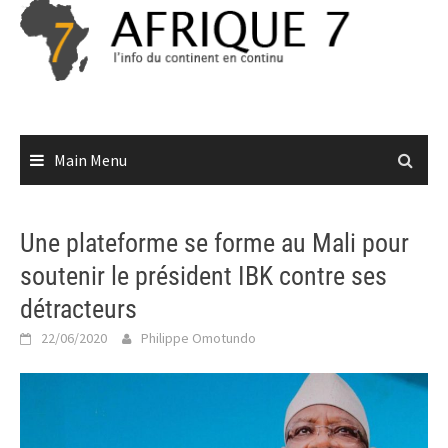
Skip
to
content
Main Menu
Une plateforme se forme au Mali pour
soutenir le président IBK contre ses
détracteurs
22/06/2020
Philippe Omotundo