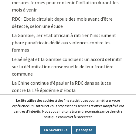
mesures fermes pour contenir l’inflation durant les
mois à venir
RDC : Ebola circulait depuis des mois avant d’être
détecté, selon une étude
La Gambie, 1er Etat africain à ratifier l’instrument
phare panafricain dédié aux violences contre les
femmes
Le Sénégal et la Gambie concluent un accord définitif
sur la délimitation consensuelle de leur frontière
commune
La Chine continue d’épauler la RDC dans sa lutte
contre la 17è épidémie d’Ebola
Le Site utilise des cookies à des fins statistiques pour améliorer votre
expérience utilisateur et vous proposer des services et offres adaptés à vos
centres d’intérêts. Nous vous invitons à prendre connaissance de notre
politique cookies et à l’accepter.
Copyright © 2026
Afrique7, l’info du continent en continu
.
En Savoir Plus
j'accepte
Proudly powered by
WordPress
.
|
Theme: Awaken by
ThemezHut
.