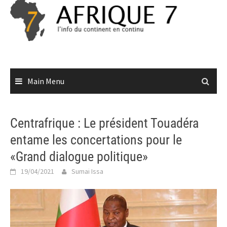
Skip
to
content
Main Menu
Centrafrique : Le président Touadéra
entame les concertations pour le
«Grand dialogue politique»
19/04/2021
Sumai Issa