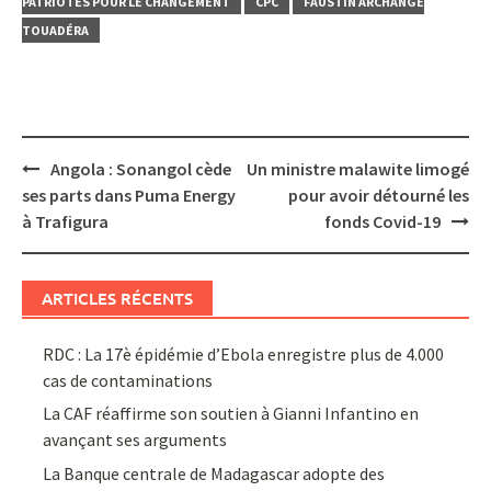
PATRIOTES POUR LE CHANGEMENT
CPC
FAUSTIN ARCHANGE
TOUADÉRA
Post
Angola : Sonangol cède
Un ministre malawite limogé
navigation
ses parts dans Puma Energy
pour avoir détourné les
à Trafigura
fonds Covid-19
ARTICLES RÉCENTS
RDC : La 17è épidémie d’Ebola enregistre plus de 4.000
cas de contaminations
La CAF réaffirme son soutien à Gianni Infantino en
avançant ses arguments
La Banque centrale de Madagascar adopte des