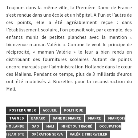
Toujours dans la même ville, la Première Dame de France
s’est rendue dans une école et un hôpital. A l’un et l’autre de
ces points, elle a été agréablement reçue : dans
l’établissement scolaire, l’on pouvait voir, par exemple, des
enfants munis de petites planches avec la mention «
bienvenue maman Valérie ». Comme le veut le principe de
réciprocité, « maman Valérie » le leur a bien rendu en
distribuant des fournitures scolaires. Autant de points
encore marqués par l’administration Hollande dans le cœur
des Maliens. Pendant ce temps, plus de 3 milliards d’euros
ont été mobilisés à Bruxelles pour la reconstruction du
Mali.
POSTED UNDER
ACCUEIL
POLITIQUE
TAGGED
BAMAKO
DAME DE FRANCE
FRANCE
FRANÇOIS
HOLLANDE
GAO
MALI
MINÉTOU TRAORÉ
OCCUPATION
ISLAMISTE
OPÉRATION SERVA
VALÉRIE TRIERWEILER