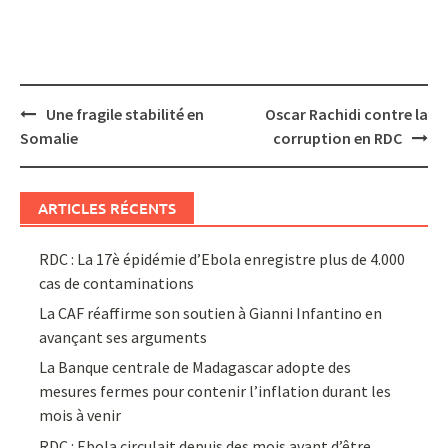
Post
Une fragile stabilité en
Oscar Rachidi contre la
navigation
Somalie
corruption en RDC
ARTICLES RÉCENTS
RDC : La 17è épidémie d’Ebola enregistre plus de 4.000
cas de contaminations
La CAF réaffirme son soutien à Gianni Infantino en
avançant ses arguments
La Banque centrale de Madagascar adopte des
mesures fermes pour contenir l’inflation durant les
mois à venir
RDC : Ebola circulait depuis des mois avant d’être