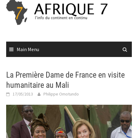
Skip
to
content
Main Menu
La Première Dame de France en visite
humanitaire au Mali
17/05/2013
Philippe Omotundo