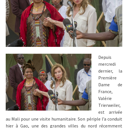
Depuis
mercredi
dernier, la
Première
Dame de
France,
Valérie
Trierweiler,
est arrivée
au Mali pour une visite humanitaire. Son périple l’a conduit
hier à Gao, une des grandes villes du nord récemment