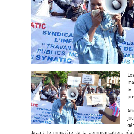
Le
man
le
pre
Af
jo
déf
devant le ministère de la Communication, rép