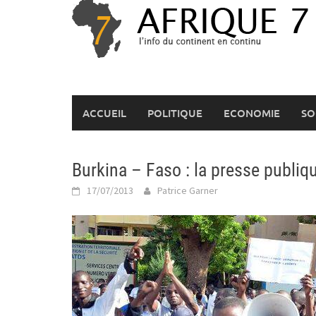
Skip
to
content
ACCUEIL
POLITIQUE
ECONOMIE
SO
Burkina – Faso : la presse publiq
17/07/2013
Patrice Garner