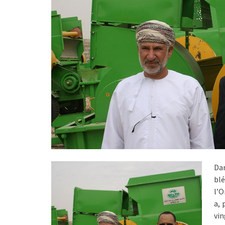
Dan
bl
l’O
a, 
vin