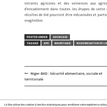
intrants agricoles et des semences aux agric
d’encadrement dans toutes les étapes de cette e
récoltes de blé pourront être mécanisées et parti
maghrébin.
POSTED UNDER
SHOWCASE
TAGGED
APD
MAURITANIE
MODERNISATION DE L’
Post
Niger-BAD : Sécurité alimentaire, sociale et
navigation
territoriale
Le Site utilise des cookies à des fins statistiques pour améliorer votre expérience utili