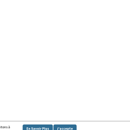
vitons à
En Savoir Plus
j'accepte