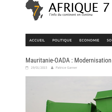
Skip
to
content
ACCUEIL
POLITIQUE
ECONOMIE
SO
Mauritanie-OADA : Modernisation 
29/01/2015
Patrice Garner