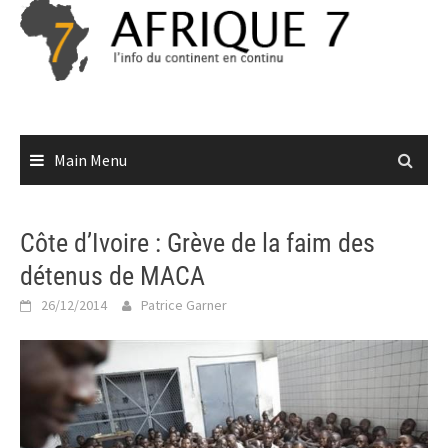
Skip
to
content
Main Menu
Côte d’Ivoire : Grève de la faim des
détenus de MACA
26/12/2014
Patrice Garner