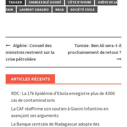
TAGGED
CHARLES BLÉ GOUDÉ
CÔTE D'IVOIRE
GRÈVE DE LA
FAIM
LAURENT GBAGBO
MACA
SOCIÉTÉ CIVILE
Post
Algérie : Conseil des
Tunisie : Ben Ali sera-t-il
navigation
ministres restreint sur la
prochainement de retour ?
crise pétrolière
ARTICLES RÉCENTS
RDC : La 17è épidémie d’Ebola enregistre plus de 4.000
cas de contaminations
La CAF réaffirme son soutien à Gianni Infantino en
avançant ses arguments
La Banque centrale de Madagascar adopte des