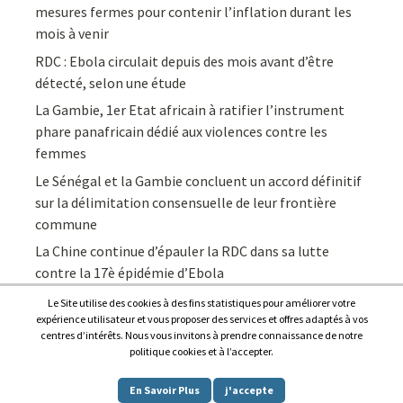
mesures fermes pour contenir l’inflation durant les
mois à venir
RDC : Ebola circulait depuis des mois avant d’être
détecté, selon une étude
La Gambie, 1er Etat africain à ratifier l’instrument
phare panafricain dédié aux violences contre les
femmes
Le Sénégal et la Gambie concluent un accord définitif
sur la délimitation consensuelle de leur frontière
commune
La Chine continue d’épauler la RDC dans sa lutte
contre la 17è épidémie d’Ebola
Le Site utilise des cookies à des fins statistiques pour améliorer votre
expérience utilisateur et vous proposer des services et offres adaptés à vos
centres d’intérêts. Nous vous invitons à prendre connaissance de notre
politique cookies et à l’accepter.
Copyright © 2026
Afrique7, l’info du continent en continu
.
En Savoir Plus
j'accepte
Proudly powered by
WordPress
.
|
Theme: Awaken by
ThemezHut
.