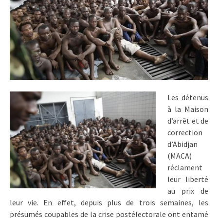
Les détenus
à la Maison
d’arrêt et de
correction
d’Abidjan
(MACA)
réclament
leur liberté
au prix de
leur vie. En effet, depuis plus de trois semaines, les
présumés coupables de la crise postélectorale ont entamé