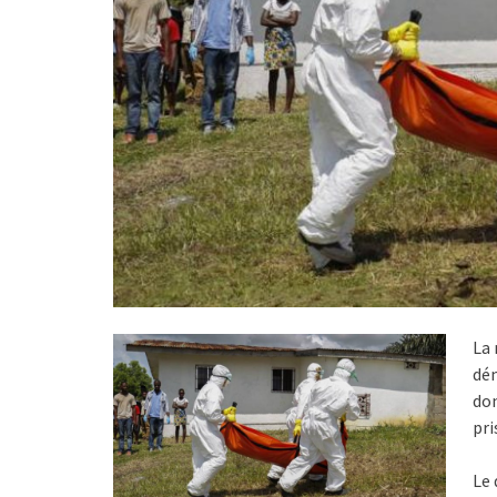
La 
dém
don
pri
Le 