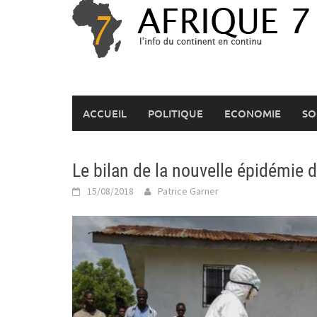
Skip
to
content
ACCUEIL
POLITIQUE
ECONOMIE
SO
Le bilan de la nouvelle épidémie d
15/08/2018
Patrice Garner