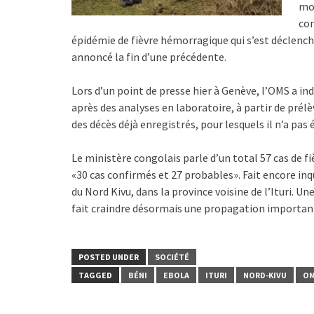
mon
con
épidémie de fièvre hémorragique qui s’est déclench
annoncé la fin d’une précédente.
Lors d’un point de presse hier à Genève, l’OMS a ind
après des analyses en laboratoire, à partir de pré
des décès déjà enregistrés, pour lesquels il n’a pas 
Le ministère congolais parle d’un total 57 cas de f
«30 cas confirmés et 27 probables». Fait encore inq
du Nord Kivu, dans la province voisine de l’Ituri. U
fait craindre désormais une propagation important
POSTED UNDER
SOCIÉTÉ
TAGGED
BÉNI
EBOLA
ITURI
NORD-KIVU
O