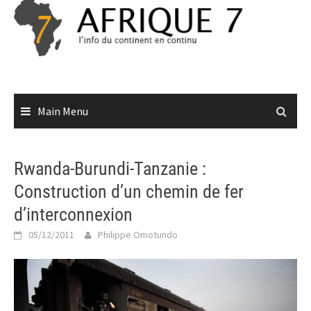
Skip
to
content
Main Menu
Rwanda-Burundi-Tanzanie :
Construction d’un chemin de fer
d’interconnexion
05/12/2011
Philippe Omotundo