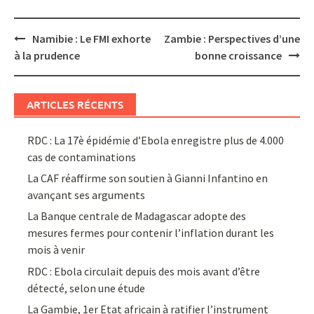
Post
Namibie : Le FMI exhorte
Zambie : Perspectives d’une
navigation
à la prudence
bonne croissance
ARTICLES RÉCENTS
RDC : La 17è épidémie d’Ebola enregistre plus de 4.000
cas de contaminations
La CAF réaffirme son soutien à Gianni Infantino en
avançant ses arguments
La Banque centrale de Madagascar adopte des
mesures fermes pour contenir l’inflation durant les
mois à venir
RDC : Ebola circulait depuis des mois avant d’être
détecté, selon une étude
La Gambie, 1er Etat africain à ratifier l’instrument