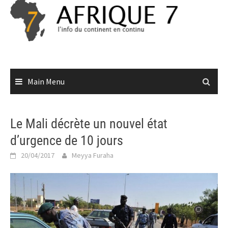
Skip
to
content
Main Menu
Le Mali décrète un nouvel état
d’urgence de 10 jours
20/04/2017
Meyya Furaha