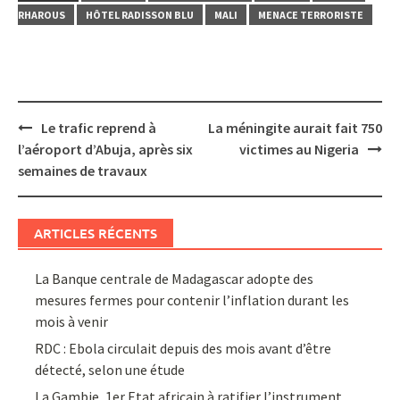
RHAROUS
HÔTEL RADISSON BLU
MALI
MENACE TERRORISTE
Post
Le trafic reprend à
La méningite aurait fait 750
navigation
l’aéroport d’Abuja, après six
victimes au Nigeria
semaines de travaux
ARTICLES RÉCENTS
La Banque centrale de Madagascar adopte des
mesures fermes pour contenir l’inflation durant les
mois à venir
RDC : Ebola circulait depuis des mois avant d’être
détecté, selon une étude
La Gambie, 1er Etat africain à ratifier l’instrument