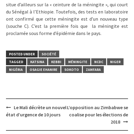
situe d’ailleurs sur la « ceinture de la méningite », qui court
du Sénégal à l’Ethiopie. Toutefois, des tests en laboratoire
ont confirmé que cette méningite est d’un nouveau type
(souche C). C’est la première fois que la méningite est
proclamée sous forme d’épidémie dans le pays.
POSTED UNDER
SOCIÉTÉ
TAGGED
KATSINA
KEBBI
MÉNINGITE
NCDC
NIGER
NIGÉRIA
OSAGIE EHANIRE
SOKOTO
ZAMFARA
Post
Le Mali décrète un nouvel
L’opposition au Zimbabwe se
navigation
état d’urgence de 10 jours
coalise pour les élections de
2018