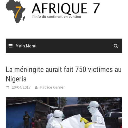
Skip
to
content
Main Menu
La méningite aurait fait 750 victimes au
Nigeria
20/04/2017
Patrice Garner