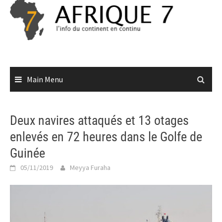
Skip
to
content
Main Menu
Deux navires attaqués et 13 otages
enlevés en 72 heures dans le Golfe de
Guinée
05/11/2019
Meyya Furaha