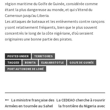
région maritime du Golfe de Guinée, considérée comme
étant la plus dangereuse au monde, et qui s’étend du
Cameroun jusqu’au Liberia.
Les attaques de bateaux et les enlèvements contre rançons
y sont relativement fréquents, bien que le plus souvent
concentrés le long de la côte nigériane, d’où seraient
originaires une bonne partie des pirates.
POSTED UNDER
TERRITOIRES
TAGGED
BONITA
ELKA ARISTOTLE
GOLFE DE GUINÉE
PORT AUTONOME DE LOMÉ
Post
La ministre française des
La CEDEAO cherche à rouvrir
navigation
Armées en tournée au Sahel
la frontière du Nigeria avec