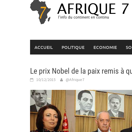
Skip
to
content
ACCUEIL
POLITIQUE
ECONOMIE
SO
Le prix Nobel de la paix remis à 
10/12/2015
@Afrique7