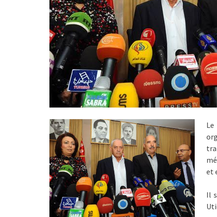
Le
or
tr
mét
et 
Il 
Uti