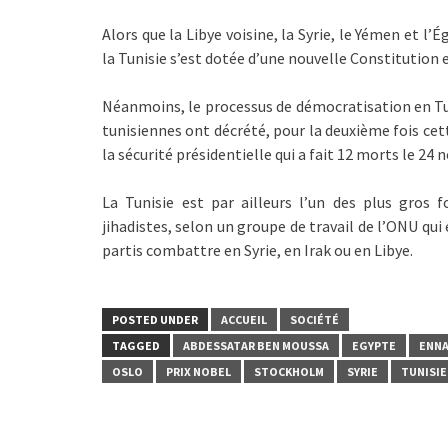
Alors que la Libye voisine, la Syrie, le Yémen et l
la Tunisie s’est dotée d’une nouvelle Constitution e
Néanmoins, le processus de démocratisation en Tuni
tunisiennes ont décrété, pour la deuxième fois cet
la sécurité présidentielle qui a fait 12 morts le 2
La Tunisie est par ailleurs l’un des plus gro
jihadistes, selon un groupe de travail de l’ONU qu
partis combattre en Syrie, en Irak ou en Libye.
POSTED UNDER
ACCUEIL
SOCIÉTÉ
TAGGED
ABDESSATAR BEN MOUSSA
EGYPTE
ENN
OSLO
PRIX NOBEL
STOCKHOLM
SYRIE
TUNISIE