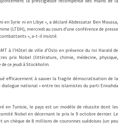
njointement la prestigieuse récompense des mains de la
i en Syrie ni en Libye », a déclaré Abdessatar Ben Moussa,
Homme (LTDH), mercredi au cours d’une conférence de presse
 combattants », a-t-il insisté.
 à l’Hôtel de ville d’Oslo en présence du roi Harald de
es prix Nobel (littérature, chimie, médecine, physique,
de ce jeudi à Stockholm.
ué efficacement à sauver la fragile démocratisation de la
 « dialogue national » entre les islamistes du parti Ennahda
é en Tunisie, le pays est un modèle de réussite dont les
 comité Nobel en décernant le prix le 9 octobre dernier. Le
et un chèque de 8 millions de couronnes suédoises (un peu