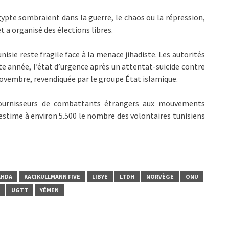
’Égypte sombraient dans la guerre, le chaos ou la répression,
t a organisé des élections libres.
sie reste fragile face à la menace jihadiste. Les autorités
te année, l’état d’urgence après un attentat-suicide contre
4 novembre, revendiquée par le groupe État islamique.
s fournisseurs de combattants étrangers aux mouvements
i estime à environ 5.500 le nombre des volontaires tunisiens
AHDA
KACIKULLMANN FIVE
LIBYE
LTDH
NORVÈGE
ONU
UGTT
YÉMEN