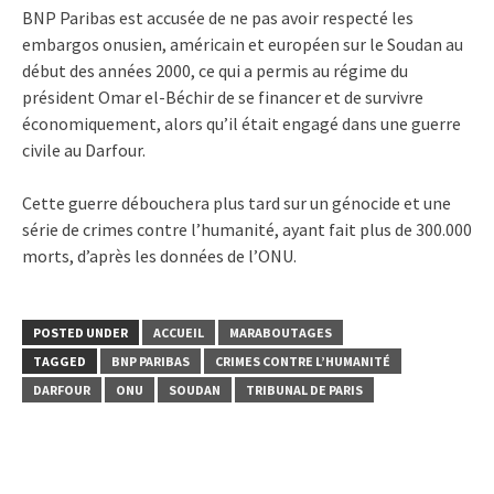
BNP Paribas est accusée de ne pas avoir respecté les
embargos onusien, américain et européen sur le Soudan au
début des années 2000, ce qui a permis au régime du
président Omar el-Béchir de se financer et de survivre
économiquement, alors qu’il était engagé dans une guerre
civile au Darfour.
Cette guerre débouchera plus tard sur un génocide et une
série de crimes contre l’humanité, ayant fait plus de 300.000
morts, d’après les données de l’ONU.
POSTED UNDER
ACCUEIL
MARABOUTAGES
TAGGED
BNP PARIBAS
CRIMES CONTRE L’HUMANITÉ
DARFOUR
ONU
SOUDAN
TRIBUNAL DE PARIS