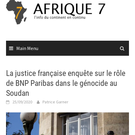
Skip
to
content
Main Menu
La justice française enquête sur le rôle
de BNP Paribas dans le génocide au
Soudan
25/09/2020
Patrice Garner