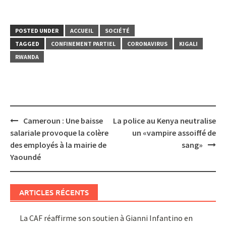
POSTED UNDER
ACCUEIL
SOCIÉTÉ
TAGGED
CONFINEMENT PARTIEL
CORONAVIRUS
KIGALI
RWANDA
Post
Cameroun : Une baisse
La police au Kenya neutralise
navigation
salariale provoque la colère
un «vampire assoiffé de
des employés à la mairie de
sang»
Yaoundé
ARTICLES RÉCENTS
La CAF réaffirme son soutien à Gianni Infantino en