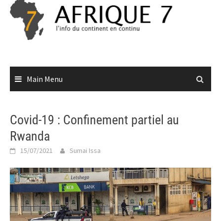
Skip
to
content
Main Menu
Covid-19 : Confinement partiel au
Rwanda
15/07/2021
Sumai Issa