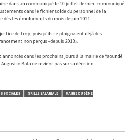
airie dans un communiqué le 10 juillet dernier, communiqué
ustements dans le fichier solde du personnel de la
que dès les émoluments du mois de juin 2021.
justice de trop, puisqu’ils se plaignaient déjà des
’avancement non perçus «depuis 2013».
t annoncés dans les prochains jours à la mairie de Yaoundé
re Augustin Bala ne revient pas sur sa décision.
S SOCIALES
GRILLE SALARIALE
MAIRIE DU 5ÈME