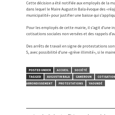
Cette décision a été notifiée aux employés de la m
dans lequel le Maire Augustin Bala évoque des «réaj
municipalité» pour justifier une baisse qui s’appli
Pour les employés de cette mairie, il s’agit d’une in
cotisations sociales non versées et des rappels d
Des arrêts de travail en signe de protestations son
5, avec possibilité d’une «grève illimité», si le mai
POSTED UNDER
ACCUEIL
SOCIÉTÉ
TAGGED
AUGUSTIN BALA
CAMEROUN
COTISATION
ARRONDISSEMENT
PROTESTATIONS
YAOUNDÉ