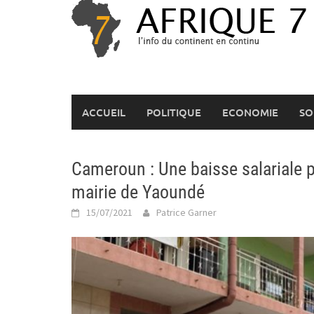
Skip
to
content
ACCUEIL
POLITIQUE
ECONOMIE
SO
Cameroun : Une baisse salariale 
mairie de Yaoundé
15/07/2021
Patrice Garner