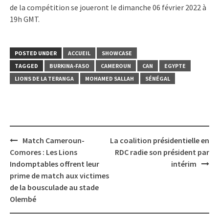
de la compétition se joueront le dimanche 06 février 2022 à
19h GMT.
POSTED UNDER
ACCUEIL
SHOWCASE
TAGGED
BURKINA-FASO
CAMEROUN
CAN
EGYPTE
LIONS DE LA TERANGA
MOHAMED SALLAH
SÉNÉGAL
Post
Match Cameroun-
La coalition présidentielle en
navigation
Comores : Les Lions
RDC radie son président par
Indomptables offrent leur
intérim
prime de match aux victimes
de la bousculade au stade
Olembé