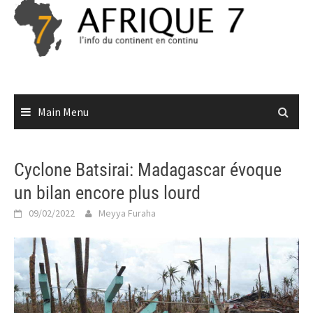
Skip
to
content
Main Menu
Cyclone Batsirai: Madagascar évoque
un bilan encore plus lourd
09/02/2022
Meyya Furaha