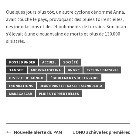
Quelques jours plus tôt, un autre cyclone dénommé Anna,
avait touché le pays, provoquant des pluies torrentielles,
des inondations et des éboulements de terrains. Son bilan
s’élevait à une cinquantaine de morts et plus de 130.000
sinistrés.
POSTED UNDER
ACCUEIL
SOCIÉTÉ
TAGGED
ANDRY RAJOELINA
BNGRC
CYCLONE BATSIRAI
DISTRICT D’IKONGO
ÉBOULEMENTS DE TERRAINS
INONDATIONS
JEAN BRUNELLE RAZAFITSIANDRAOFA
MADAGASCAR
PLUIES TORRENTIELLES
Post
Nouvelle alerte du PAM
L’ONU achève les premières