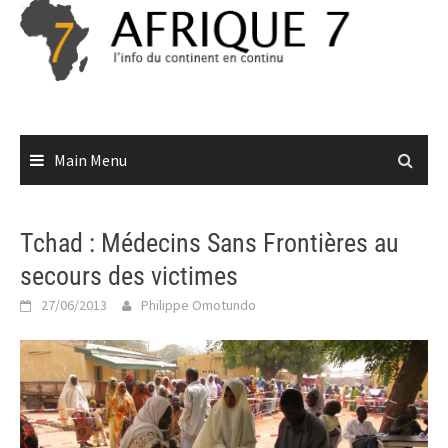
Skip
to
content
Main Menu
Tchad : Médecins Sans Frontières au
secours des victimes
27/06/2013
Philippe Omotundo