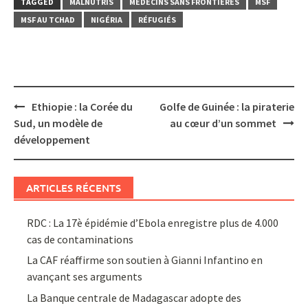
TAGGED
MALNUTRIS
MÉDECINS SANS FRONTIÈRES
MSF
MSF AU TCHAD
NIGÉRIA
RÉFUGIÉS
Post
Ethiopie : la Corée du
Golfe de Guinée : la piraterie
navigation
Sud, un modèle de
au cœur d’un sommet
développement
ARTICLES RÉCENTS
RDC : La 17è épidémie d’Ebola enregistre plus de 4.000
cas de contaminations
La CAF réaffirme son soutien à Gianni Infantino en
avançant ses arguments
La Banque centrale de Madagascar adopte des