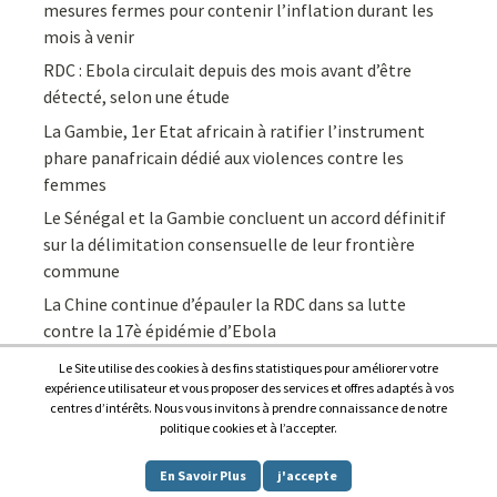
mesures fermes pour contenir l’inflation durant les
mois à venir
RDC : Ebola circulait depuis des mois avant d’être
détecté, selon une étude
La Gambie, 1er Etat africain à ratifier l’instrument
phare panafricain dédié aux violences contre les
femmes
Le Sénégal et la Gambie concluent un accord définitif
sur la délimitation consensuelle de leur frontière
commune
La Chine continue d’épauler la RDC dans sa lutte
contre la 17è épidémie d’Ebola
Le Site utilise des cookies à des fins statistiques pour améliorer votre
expérience utilisateur et vous proposer des services et offres adaptés à vos
centres d’intérêts. Nous vous invitons à prendre connaissance de notre
politique cookies et à l’accepter.
Copyright © 2026
Afrique7, l’info du continent en continu
.
En Savoir Plus
j'accepte
Proudly powered by
WordPress
.
|
Theme: Awaken by
ThemezHut
.