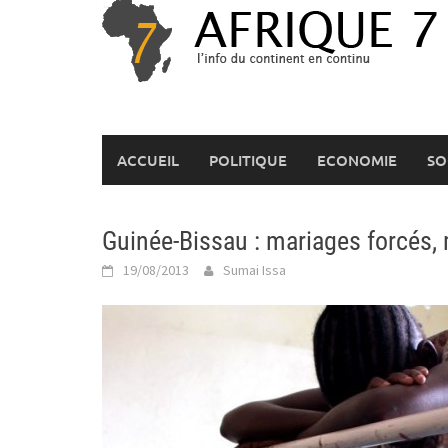
Skip
to
content
ACCUEIL
POLITIQUE
ECONOMIE
SO
Guinée-Bissau : mariages forcés,
19/08/2013
Sumai Issa