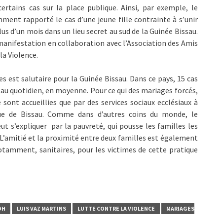
rtains cas sur la place publique. Ainsi, par exemple, le
ment rapporté le cas d’une jeune fille contrainte à s’unir
plus d’un mois dans un lieu secret au sud de la Guinée Bissau.
manifestation en collaboration avec l’Association des Amis
la Violence.
ives est salutaire pour la Guinée Bissau. Dans ce pays, 15 cas
és au quotidien, en moyenne. Pour ce qui des mariages forcés,
e sont accueillies que par des services sociaux ecclésiaux à
ique de Bissau. Comme dans d’autres coins du monde, le
 s’expliquer par la pauvreté, qui pousse les familles les
t. L’amitié et la proximité entre deux familles est également
otamment, sanitaires, pour les victimes de cette pratique
DH
LUIS VAZ MARTINS
LUTTE CONTRE LA VIOLENCE
MARIAGES