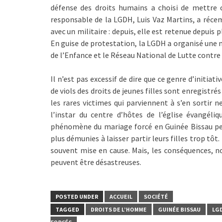
défense des droits humains a choisi de mettre ce
responsable de la LGDH, Luis Vaz Martins, a récem
avec un militaire : depuis, elle est retenue depuis 
En guise de protestation, la LGDH a organisé une 
de l’Enfance et le Réseau National de Lutte contre 
Il n’est pas excessif de dire que ce genre d’initiat
de viols des droits de jeunes filles sont enregistr
les rares victimes qui parviennent à s’en sortir n
l’instar du centre d’hôtes de l’église évangél
phénomène du mariage forcé en Guinée Bissau peut
plus démunies à laisser partir leurs filles trop tô
souvent mise en cause. Mais, les conséquences, n
peuvent être désastreuses.
POSTED UNDER
ACCUEIL
SOCIÉTÉ
TAGGED
DROITS DE L’HOMME
GUINÉE BISSAU
LG