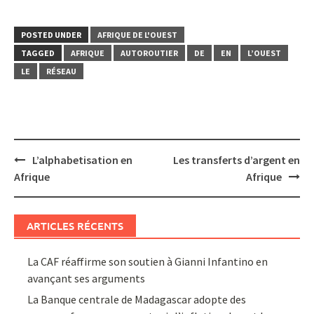
POSTED UNDER
AFRIQUE DE L'OUEST
TAGGED
AFRIQUE
AUTOROUTIER
DE
EN
L’OUEST
LE
RÉSEAU
Post
L’alphabetisation en
Les transferts d’argent en
navigation
Afrique
Afrique
ARTICLES RÉCENTS
La CAF réaffirme son soutien à Gianni Infantino en
avançant ses arguments
La Banque centrale de Madagascar adopte des