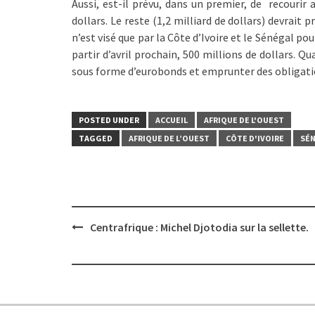
Aussi, est-il prévu, dans un premier, de recourir 
dollars. Le reste (1,2 milliard de dollars) devrait
n’est visé que par la Côte d’Ivoire et le Sénégal pour
partir d’avril prochain, 500 millions de dollars. Q
sous forme d’eurobonds et emprunter des obligation
POSTED UNDER
ACCUEIL
AFRIQUE DE L'OUEST
TAGGED
AFRIQUE DE L’OUEST
CÔTE D'IVOIRE
SÉ
Post
Centrafrique : Michel Djotodia sur la sellette.
navigation