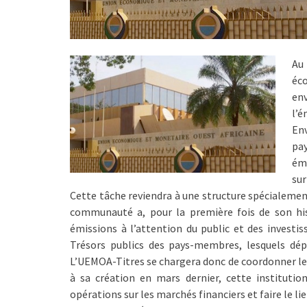
Au
éc
en
l’é
Env
pay
éme
sur
Cette tâche reviendra à une structure spécialement
communauté a, pour la première fois de son his
émissions à l’attention du public et des investis
Trésors publics des pays-membres, lesquels dépe
L’UEMOA-Titres se chargera donc de coordonner les 
à sa création en mars dernier, cette instituti
opérations sur les marchés financiers et faire le lie