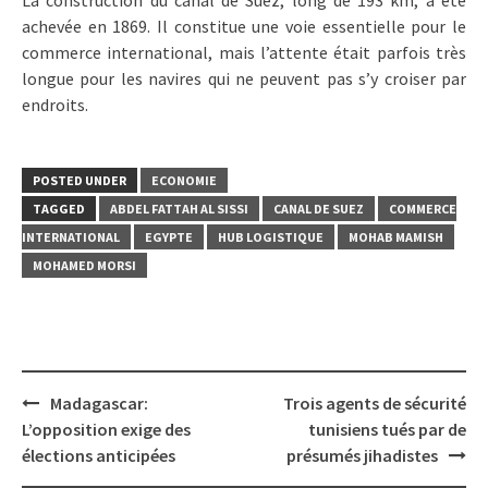
La construction du canal de Suez, long de 193 km, a été
achevée en 1869. Il constitue une voie essentielle pour le
commerce international, mais l’attente était parfois très
longue pour les navires qui ne peuvent pas s’y croiser par
endroits.
POSTED UNDER
ECONOMIE
TAGGED
ABDEL FATTAH AL SISSI
CANAL DE SUEZ
COMMERCE
INTERNATIONAL
EGYPTE
HUB LOGISTIQUE
MOHAB MAMISH
MOHAMED MORSI
Post
Madagascar:
Trois agents de sécurité
navigation
L’opposition exige des
tunisiens tués par de
élections anticipées
présumés jihadistes