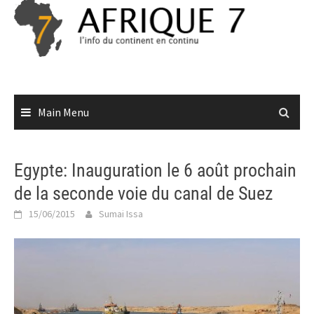
Skip
to
content
Main Menu
Egypte: Inauguration le 6 août prochain
de la seconde voie du canal de Suez
15/06/2015
Sumai Issa