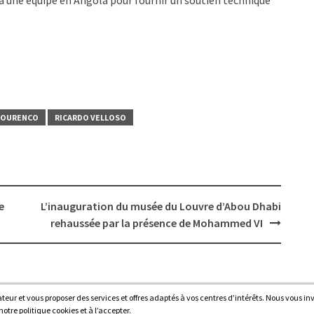
ra une équipe en Angola pour fournir un soutien technique
LOURENCO
RICARDO VELLOSO
e
L’inauguration du musée du Louvre d’Abou Dhabi
rehaussée par la présence de Mohammed VI
sateur et vous proposer des services et offres adaptés à vos centres d’intérêts. Nous vous in
Proudl
tre politique cookies et à l’accepter.