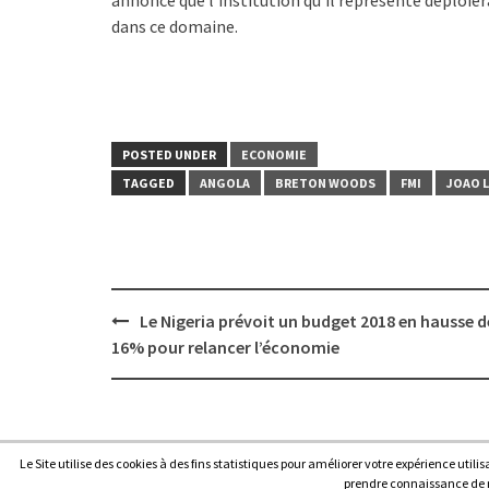
annoncé que l’institution qu’il représente déploie
dans ce domaine.
POSTED UNDER
ECONOMIE
TAGGED
ANGOLA
BRETON WOODS
FMI
JOAO 
Post
Le Nigeria prévoit un budget 2018 en hausse d
navigation
16% pour relancer l’économie
Le Site utilise des cookies à des fins statistiques pour améliorer votre expérience utili
Copyright © 2026
Afrique7, l’info du continent en continu
.
prendre connaissance de no