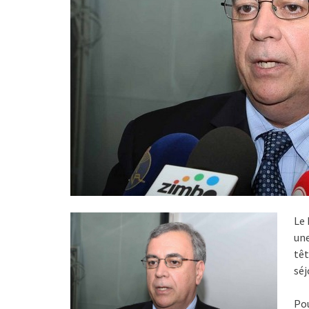
Le 
une
têt
séj
Pou