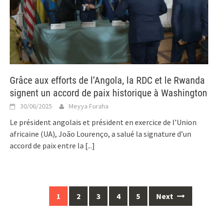
Grâce aux efforts de l’Angola, la RDC et le Rwanda
signent un accord de paix historique à Washington
30/06/2025
Meyya Furaha
Le président angolais et président en exercice de l’Union
africaine (UA), João Lourenço, a salué la signature d’un
accord de paix entre la
[...]
Posts
1
2
3
4
5
Next
navigation