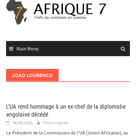
Skip
to
content
Main Menu
JOAO LOURENCO
L’UA rend hommage à un ex-chef de la diplomatie
angolaise décédé
08/06/2026
Patrice Garner
Le Président de la Commission de l’UA (Union Africaine), au