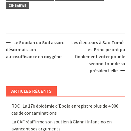
ZIMBABWE
Post
Le Soudan du Sud assure
Les électeurs à Sao Tomé-
navigation
désormais son
et-Principe ont pu
autosuffisance en oxygène
finalement voter pour le
second tour de sa
présidentielle
ARTICLES RÉCENTS
RDC : La 17è épidémie d’Ebola enregistre plus de 4.000
cas de contaminations
La CAF réaffirme son soutien à Gianni Infantino en
avançant ses arguments