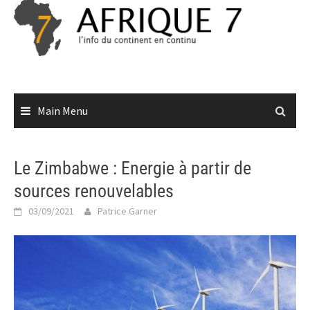
Skip
to
content
Main Menu
Le Zimbabwe : Energie à partir de
sources renouvelables
03/09/2021
Patrice Garner