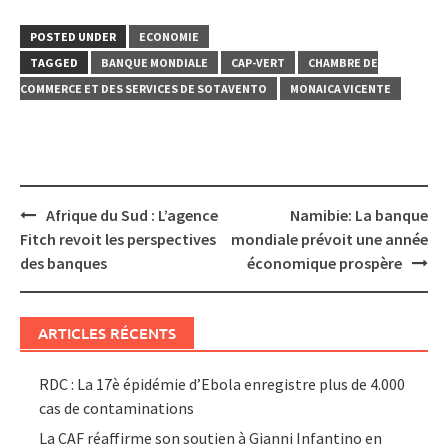
POSTED UNDER
ECONOMIE
TAGGED
BANQUE MONDIALE
CAP-VERT
CHAMBRE DE
COMMERCE ET DES SERVICES DE SOTAVENTO
MONAICA VICENTE
Post
Afrique du Sud : L’agence
Namibie: La banque
navigation
Fitch revoit les perspectives
mondiale prévoit une année
des banques
économique prospère
ARTICLES RÉCENTS
RDC : La 17è épidémie d’Ebola enregistre plus de 4.000
cas de contaminations
La CAF réaffirme son soutien à Gianni Infantino en