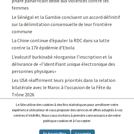
phare panafricain dédié aux violences contre les
femmes
Le Sénégal et la Gambie concluent un accord définitif
sur la délimitation consensuelle de leur frontière
commune
La Chine continue d’épauler la RDC dans sa lutte
contre la 17è épidémie d’Ebola
L’exécutif burkinabè réorganise l’inscription et la
délivrance de «l’identifiant unique électronique des
personnes physiques»
Les USA réaffirment leurs priorités dans la relation
bilatérale avec le Maroc à l’occasion de la Fête du
Trône 2026
Le Site utilise des cookies à des fins statistiques pour améliorer votre
expérience utilisateur et vous proposer des services et offres adaptés à vos
centres d’intérêts. Nous vous invitons à prendre connaissance de notre
politique cookies et à l’accepter.
Copyright © 2026
Afrique7, l’info du continent en continu
.
En Savoir Plus
j'accepte