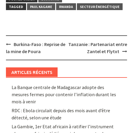
TAGGED
PAUL KAGAME
RWANDA
SECTEUR ÉNERGÉTIQUE
Post
Burkina-Faso : Reprise de
Tanzanie : Partenariat entre
navigation
la mine de Poura
Zantel et Flytxt
ARTICLES RÉCENTS
La Banque centrale de Madagascar adopte des
mesures fermes pour contenir l’inflation durant les
mois à venir
RDC : Ebola circulait depuis des mois avant d’être
détecté, selon une étude
La Gambie, 1er Etat africain à ratifier l’instrument