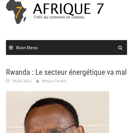
Skip
to
content
Main Menu
Rwanda : Le secteur énergétique va mal
06/03/2012
Meyya Furaha