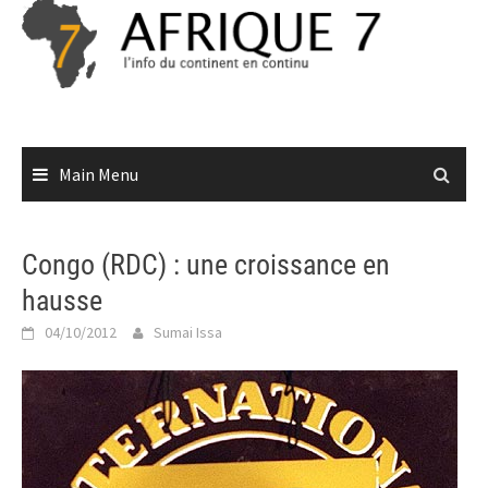
Skip
to
content
Main Menu
Congo (RDC) : une croissance en
hausse
04/10/2012
Sumai Issa