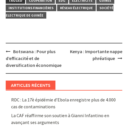
TAGGED
COOPÉRATION
EDG
ÉLECTRICITÉ
GUINÉE
INSTITUTIONS FINANCIÈRES
RÉSEAU ÉLECTRIQUE
SOCIÉTÉ
ELECTRIQUE DE GUINÉE
Post
Botswana : Pour plus
Kenya : Importante nappe
navigation
d’efficacité et de
phréatique
diversification économique
ARTICLES RÉCENTS
RDC : La 17è épidémie d’Ebola enregistre plus de 4.000
cas de contaminations
La CAF réaffirme son soutien à Gianni Infantino en
avançant ses arguments