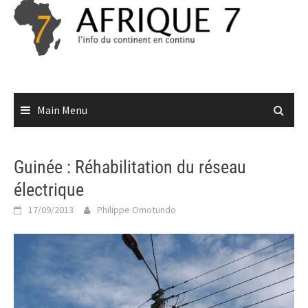
Skip
to
content
Main Menu
Guinée : Réhabilitation du réseau
électrique
17/09/2013
Philippe Omotundo