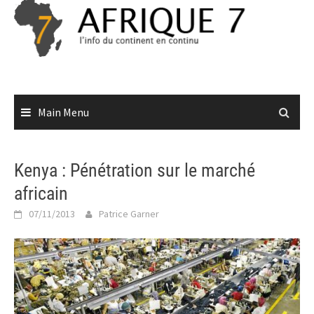
Skip
to
content
Main Menu
Kenya : Pénétration sur le marché
africain
07/11/2013
Patrice Garner