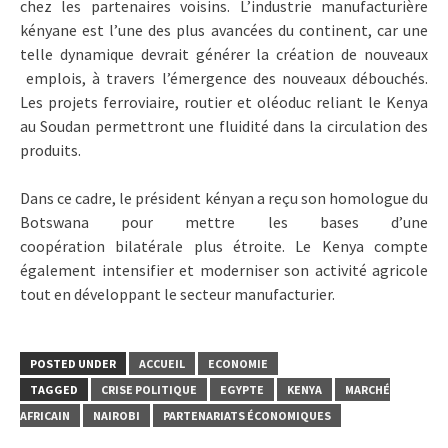
chez les partenaires voisins. L’industrie manufacturière
kényane est l’une des plus avancées du continent, car une
telle dynamique devrait générer la création de nouveaux
emplois, à travers l’émergence des nouveaux débouchés.
Les projets ferroviaire, routier et oléoduc reliant le Kenya
au Soudan permettront une fluidité dans la circulation des
produits.
Dans ce cadre, le président kényan a reçu son homologue du
Botswana pour mettre les bases d’une
coopération bilatérale plus étroite. Le Kenya compte
également intensifier et moderniser son activité agricole
tout en développant le secteur manufacturier.
POSTED UNDER
ACCUEIL
ECONOMIE
TAGGED
CRISE POLITIQUE
EGYPTE
KENYA
MARCHÉ
AFRICAIN
NAIROBI
PARTENARIATS ÉCONOMIQUES