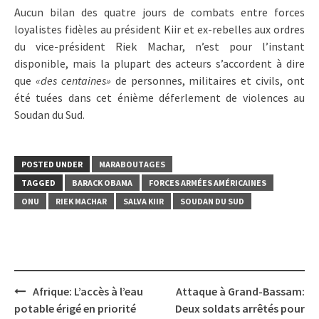
Aucun bilan des quatre jours de combats entre forces
loyalistes fidèles au président Kiir et ex-rebelles aux ordres
du vice-président Riek Machar, n’est pour l’instant
disponible, mais la plupart des acteurs s’accordent à dire
que
«des centaines»
de personnes, militaires et civils, ont
été tuées dans cet énième déferlement de violences au
Soudan du Sud.
POSTED UNDER
MARABOUTAGES
TAGGED
BARACK OBAMA
FORCES ARMÉES AMÉRICAINES
ONU
RIEK MACHAR
SALVA KIIR
SOUDAN DU SUD
Post
Afrique: L’accès à l’eau
Attaque à Grand-Bassam:
navigation
potable érigé en priorité
Deux soldats arrêtés pour