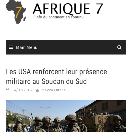
Skip
to
content
Main Menu
Les USA renforcent leur présence
militaire au Soudan du Sud
14/07/2016
Meyya Furaha