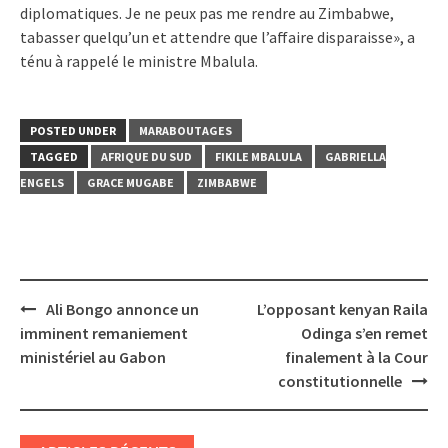
diplomatiques. Je ne peux pas me rendre au Zimbabwe,
tabasser quelqu’un et attendre que l’affaire disparaisse», a
ténu à rappelé le ministre Mbalula.
POSTED UNDER
MARABOUTAGES
TAGGED
AFRIQUE DU SUD
FIKILE MBALULA
GABRIELLA
ENGELS
GRACE MUGABE
ZIMBABWE
Post
Ali Bongo annonce un
L’opposant kenyan Raila
navigation
imminent remaniement
Odinga s’en remet
ministériel au Gabon
finalement à la Cour
constitutionnelle