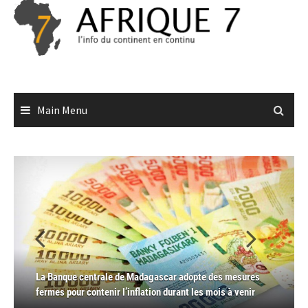
Skip
to
content
Main Menu
La Banque centrale de Madagascar adopte des mesures
RDC : Ebola circulait depuis des mois avant d’être détecté,
La Gambie, 1er Etat africain à ratifier l’instrument phare
Le Sénégal et la Gambie concluent un accord définitif sur
La Chine continue d’épauler la RDC dans sa lutte contre la
fermes pour contenir l’inflation durant les mois à venir
selon une étude
panafricain dédié aux violences contre les femmes
la délimitation consensuelle de leur frontière commune
17è épidémie d’Ebola