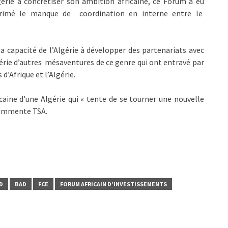
gérie à concrétiser son ambition africaine, ce Forum a eu
exprimé le manque de coordination en interne entre le
la capacité de l’Algérie à développer des partenariats avec
érie d’autres mésaventures de ce genre qui ont entravé par
d’Afrique et l’Algérie.
caine d’une Algérie qui « tente de se tourner une nouvelle
 commente TSA.
D
BAD
FCE
FORUM AFRICAIN D’INVESTISSEMENTS