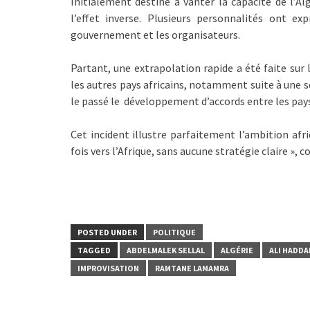
Initialement destiné à vanter la capacité de l’Al
l’effet inverse. Plusieurs personnalités ont 
gouvernement et les organisateurs.
Partant, une extrapolation rapide a été faite sur 
les autres pays africains, notamment suite à une s
le passé le développement d’accords entre les pays 
Cet incident illustre parfaitement l’ambition afri
fois vers l’Afrique, sans aucune stratégie claire »,
POSTED UNDER
POLITIQUE
TAGGED
ABDELMALEK SELLAL
ALGÉRIE
ALI HADDA
IMPROVISATION
RAMTANE LAMAMRA