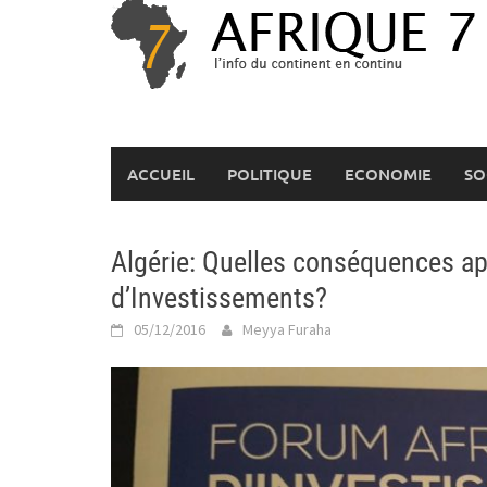
Skip
to
content
ACCUEIL
POLITIQUE
ECONOMIE
SO
Algérie: Quelles conséquences ap
d’Investissements?
05/12/2016
Meyya Furaha