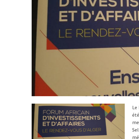
Le 
ét
me
Sel
mé