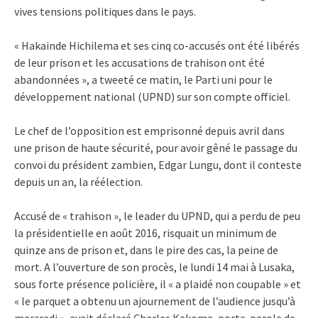
vives tensions politiques dans le pays.
« Hakainde Hichilema et ses cinq co-accusés ont été libérés
de leur prison et les accusations de trahison ont été
abandonnées », a tweeté ce matin, le Parti uni pour le
développement national (UPND) sur son compte officiel.
Le chef de l’opposition est emprisonné depuis avril dans
une prison de haute sécurité, pour avoir gêné le passage du
convoi du président zambien, Edgar Lungu, dont il conteste
depuis un an, la réélection.
Accusé de « trahison », le leader du UPND, qui a perdu de peu
la présidentielle en août 2016, risquait un minimum de
quinze ans de prison et, dans le pire des cas, la peine de
mort. A l’ouverture de son procès, le lundi 14 mai à Lusaka,
sous forte présence policière, il « a plaidé non coupable » et
« le parquet a obtenu un ajournement de l’audience jusqu’à
mercredi », avait déclaré Charles Kakoma, porte-parole de