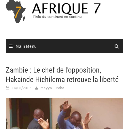
Skip
to
content
Main Menu
Zambie : Le chef de l’opposition,
Hakainde Hichilema retrouve la liberté
16/08/2017
Meyya Furaha