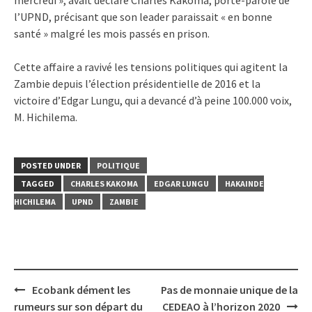
l’UPND, précisant que son leader paraissait « en bonne
santé » malgré les mois passés en prison.
Cette affaire a ravivé les tensions politiques qui agitent la
Zambie depuis l’élection présidentielle de 2016 et la
victoire d’Edgar Lungu, qui a devancé d’à peine 100.000 voix,
M. Hichilema.
POSTED UNDER
POLITIQUE
TAGGED
CHARLES KAKOMA
EDGAR LUNGU
HAKAINDE
HICHILEMA
UPND
ZAMBIE
Post
Ecobank dément les
Pas de monnaie unique de la
navigation
rumeurs sur son départ du
CEDEAO à l’horizon 2020