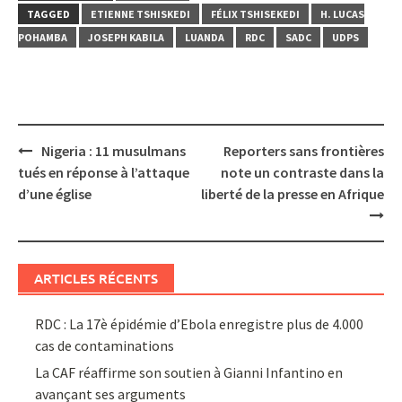
TAGGED
ETIENNE TSHISKEDI
FÉLIX TSHISEKEDI
H. LUCAS
POHAMBA
JOSEPH KABILA
LUANDA
RDC
SADC
UDPS
Post
Nigeria : 11 musulmans
Reporters sans frontières
navigation
tués en réponse à l’attaque
note un contraste dans la
d’une église
liberté de la presse en Afrique
ARTICLES RÉCENTS
RDC : La 17è épidémie d’Ebola enregistre plus de 4.000
cas de contaminations
La CAF réaffirme son soutien à Gianni Infantino en
avançant ses arguments