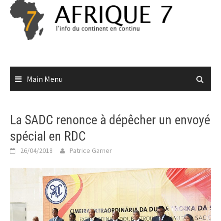
Skip
to
content
Main Menu
La SADC renonce à dépêcher un envoyé
spécial en RDC
26/04/2018
Patrice Garner