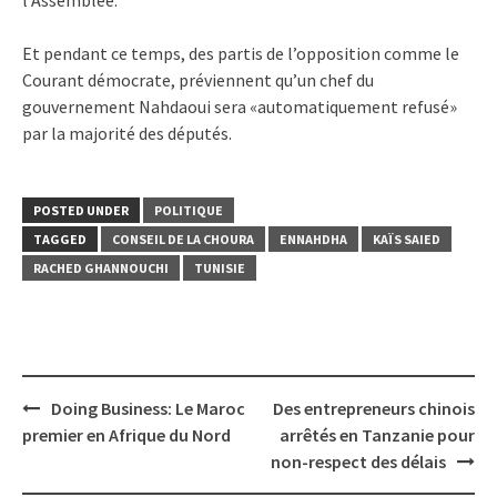
Et pendant ce temps, des partis de l’opposition comme le
Courant démocrate, préviennent qu’un chef du
gouvernement Nahdaoui sera «automatiquement refusé»
par la majorité des députés.
POSTED UNDER
POLITIQUE
TAGGED
CONSEIL DE LA CHOURA
ENNAHDHA
KAÏS SAIED
RACHED GHANNOUCHI
TUNISIE
Post
Doing Business: Le Maroc
Des entrepreneurs chinois
navigation
premier en Afrique du Nord
arrêtés en Tanzanie pour
non-respect des délais