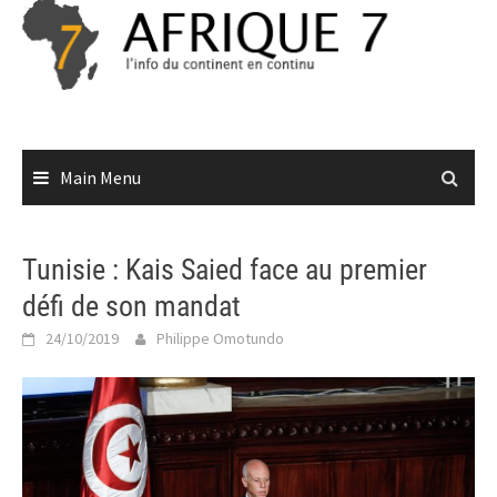
Skip
to
content
Main Menu
Tunisie : Kais Saied face au premier
défi de son mandat
24/10/2019
Philippe Omotundo